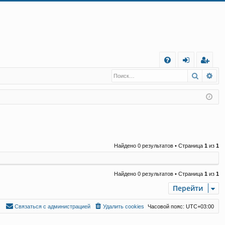
С
Поиск
Ра
FA
хо
е
г
Q
д
и
с
т
р
а
ц
и
я
Найдено 0 результатов • Страница
1
из
1
Найдено 0 результатов • Страница
1
из
1
Перейти
С
в
я
з
а
т
ь
с
я
с
а
д
м
и
н
и
с
т
р
а
ц
и
е
й
Удалить cookies
Часовой пояс:
UTC+03:00