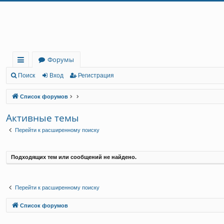
Регистрация
Форумы
с
Поиск
Вход
Р
е
г
и
с
т
р
а
ц
и
я
ы
Список форумов
лк
Активные темы
и
Перейти к расширенному поиску
Подходящих тем или сообщений не найдено.
Перейти к расширенному поиску
Связаться с
Список форумов
администрацией