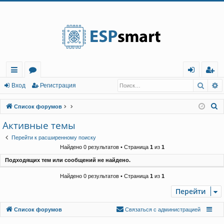
Регистрация
Поис
Р
с
о
хо
е
г
Вход
Р
е
г
и
с
т
р
а
ц
и
я
ы
ру
д
и
с
П
Список форумов
лк
м
т
р
о
Активные темы
и
и
ы
а
ц
Перейти к расширенному поиску
с
и
я
Найдено 0 результатов • Страница
1
из
1
к
Подходящих тем или сообщений не найдено.
Найдено 0 результатов • Страница
1
из
1
Перейти
Связаться с
Список форумов
С
в
я
з
а
т
ь
с
я
с
а
д
м
и
н
и
с
т
р
а
ц
и
е
й
администрацией