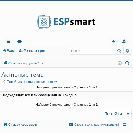
Регистрация
Поис
Р
с
о
хо
е
г
Вход
Р
е
г
и
с
т
р
а
ц
и
я
ы
ру
д
и
с
П
Список форумов
лк
м
т
р
о
Активные темы
и
и
ы
а
ц
Перейти к расширенному поиску
с
и
я
Найдено 0 результатов • Страница
1
из
1
к
Подходящих тем или сообщений не найдено.
Найдено 0 результатов • Страница
1
из
1
Перейти
Связаться с
Список форумов
С
в
я
з
а
т
ь
с
я
с
а
д
м
и
н
и
с
т
р
а
ц
и
е
й
администрацией