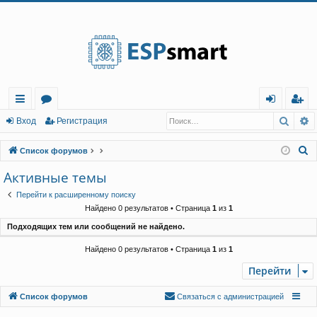
Регистрация
Поис
Р
с
о
хо
е
г
Вход
Р
е
г
и
с
т
р
а
ц
и
я
ы
ру
д
и
с
П
Список форумов
лк
м
т
р
о
Активные темы
и
и
ы
а
ц
Перейти к расширенному поиску
с
и
я
Найдено 0 результатов • Страница
1
из
1
к
Подходящих тем или сообщений не найдено.
Найдено 0 результатов • Страница
1
из
1
Перейти
Связаться с
Список форумов
С
в
я
з
а
т
ь
с
я
с
а
д
м
и
н
и
с
т
р
а
ц
и
е
й
администрацией