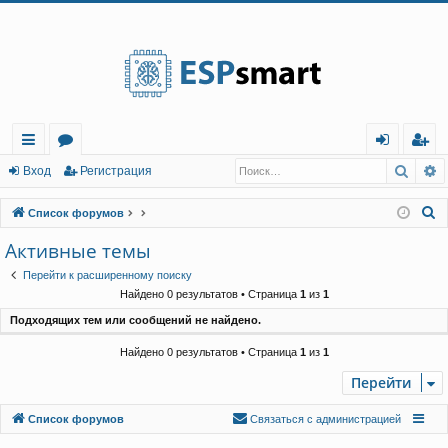
Регистрация
Поис
Р
с
о
хо
е
г
Вход
Р
е
г
и
с
т
р
а
ц
и
я
ы
ру
д
и
с
П
Список форумов
лк
м
т
р
о
Активные темы
и
и
ы
а
ц
Перейти к расширенному поиску
с
и
я
Найдено 0 результатов • Страница
1
из
1
к
Подходящих тем или сообщений не найдено.
Найдено 0 результатов • Страница
1
из
1
Перейти
Связаться с
Список форумов
С
в
я
з
а
т
ь
с
я
с
а
д
м
и
н
и
с
т
р
а
ц
и
е
й
администрацией