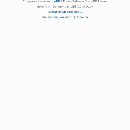
Создано на основе
phpBB
® Forum Software © phpBB Limited
Style
Arty
- Обновить phpBB 3.2 MrGaby
Русская поддержка phpBB
Конфиденциальность
|
Правила