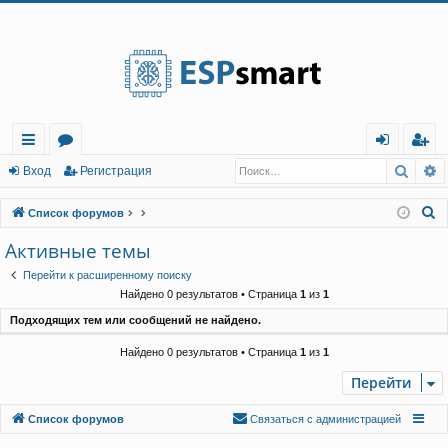
Регистрация
Поис
Р
с
о
хо
е
г
Вход
Р
е
г
и
с
т
р
а
ц
и
я
ы
ру
д
и
с
П
Список форумов
лк
м
т
р
о
Активные темы
и
и
ы
а
ц
Перейти к расширенному поиску
с
и
я
Найдено 0 результатов • Страница
1
из
1
к
Подходящих тем или сообщений не найдено.
Найдено 0 результатов • Страница
1
из
1
Перейти
Связаться с
Список форумов
С
в
я
з
а
т
ь
с
я
с
а
д
м
и
н
и
с
т
р
а
ц
и
е
й
администрацией