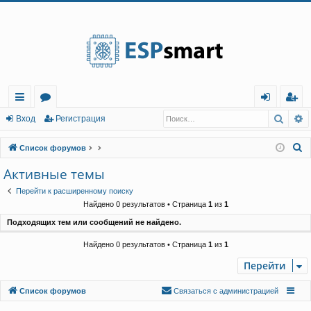
Регистрация
Поис
Р
с
о
хо
е
г
Вход
Р
е
г
и
с
т
р
а
ц
и
я
ы
ру
д
и
с
П
Список форумов
лк
м
т
р
о
Активные темы
и
и
ы
а
ц
Перейти к расширенному поиску
с
и
я
Найдено 0 результатов • Страница
1
из
1
к
Подходящих тем или сообщений не найдено.
Найдено 0 результатов • Страница
1
из
1
Перейти
Связаться с
Список форумов
С
в
я
з
а
т
ь
с
я
с
а
д
м
и
н
и
с
т
р
а
ц
и
е
й
администрацией