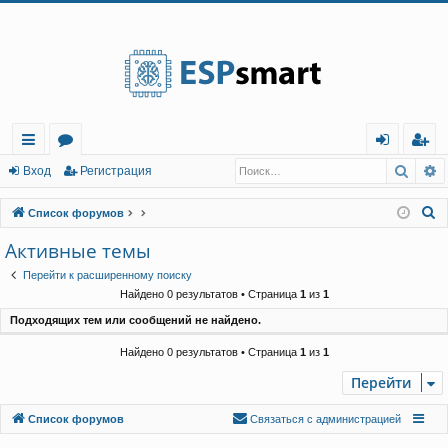
Регистрация
Поис
Р
с
о
хо
е
г
Вход
Р
е
г
и
с
т
р
а
ц
и
я
ы
ру
д
и
с
П
Список форумов
лк
м
т
р
о
Активные темы
и
и
ы
а
ц
Перейти к расширенному поиску
с
и
я
Найдено 0 результатов • Страница
1
из
1
к
Подходящих тем или сообщений не найдено.
Найдено 0 результатов • Страница
1
из
1
Перейти
Связаться с
Список форумов
С
в
я
з
а
т
ь
с
я
с
а
д
м
и
н
и
с
т
р
а
ц
и
е
й
администрацией