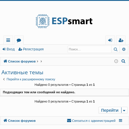
Регистрация
Поис
Р
с
о
хо
е
г
Вход
Р
е
г
и
с
т
р
а
ц
и
я
ы
ру
д
и
с
П
Список форумов
лк
м
т
р
о
Активные темы
и
и
ы
а
ц
Перейти к расширенному поиску
с
и
я
Найдено 0 результатов • Страница
1
из
1
к
Подходящих тем или сообщений не найдено.
Найдено 0 результатов • Страница
1
из
1
Перейти
Связаться с
Список форумов
С
в
я
з
а
т
ь
с
я
с
а
д
м
и
н
и
с
т
р
а
ц
и
е
й
администрацией