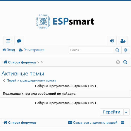
Регистрация
Поис
Р
с
о
хо
е
г
Вход
Р
е
г
и
с
т
р
а
ц
и
я
ы
ру
д
и
с
П
Список форумов
лк
м
т
р
о
Активные темы
и
и
ы
а
ц
Перейти к расширенному поиску
с
и
я
Найдено 0 результатов • Страница
1
из
1
к
Подходящих тем или сообщений не найдено.
Найдено 0 результатов • Страница
1
из
1
Перейти
Связаться с
Список форумов
С
в
я
з
а
т
ь
с
я
с
а
д
м
и
н
и
с
т
р
а
ц
и
е
й
администрацией