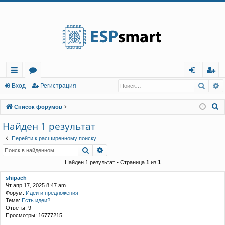
Регистрация
Поис
Р
с
о
хо
е
г
Вход
Р
е
г
и
с
т
р
а
ц
и
я
ы
ру
д
и
с
П
Список форумов
лк
м
т
р
о
Найден 1 результат
и
и
ы
а
ц
Перейти к расширенному поиску
с
и
я
Поиск
Расширенный поиск
к
Найден 1 результат • Страница
1
из
1
shipach
Чт апр 17, 2025 8:47 am
Форум:
Идеи и предложения
Тема:
Есть идеи?
Ответы:
9
Просмотры:
16777215