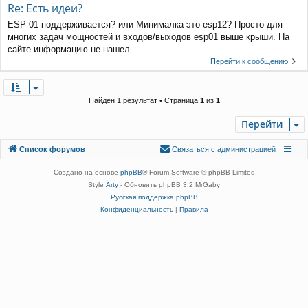
Re: Есть идеи?
ESP-01 поддерживается? или Минималка это esp12? Просто для
многих задач мощностей и входов/выходов esp01 выше крыши. На
сайте информацию не нашел
Перейти к сообщению
Найден 1 результат • Страница
1
из
1
Перейти
Связаться с
Список форумов
С
в
я
з
а
т
ь
с
я
с
а
д
м
и
н
и
с
т
р
а
ц
и
е
й
администрацией
Создано на основе
phpBB
® Forum Software © phpBB Limited
Style
Arty
- Обновить phpBB 3.2 MrGaby
Русская поддержка phpBB
Конфиденциальность
|
Правила