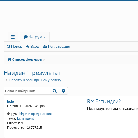
Регистрация
Форумы
с
Поиск
Вход
Р
е
г
и
с
т
р
а
ц
и
я
ы
Список форумов
лк
Найден 1 результат
и
Перейти к расширенному поиску
Поиск
Расширенный поиск
Re: Есть идеи?
lada
Ср янв 03, 2024 6:45 pm
Планируется использован
Форум:
Идеи и предложения
Тема:
Есть идеи?
Ответы:
9
Просмотры:
16777215