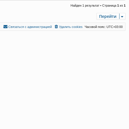
Найден 1 результат • Страница
1
из
1
Перейти
С
в
я
з
а
т
ь
с
я
с
а
д
м
и
н
и
с
т
р
а
ц
и
е
й
Удалить cookies
Часовой пояс:
UTC+03:00