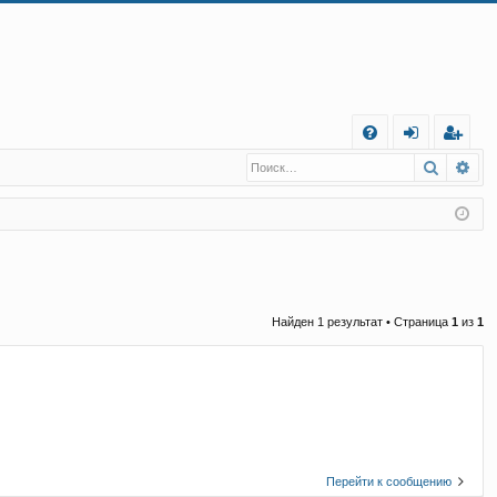
С
Поиск
Ра
FA
хо
е
г
Q
д
и
с
т
р
а
ц
и
я
Найден 1 результат • Страница
1
из
1
Перейти к сообщению