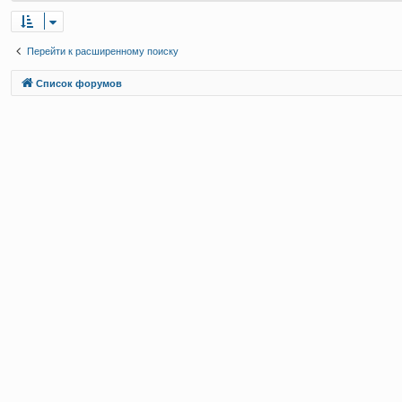
Перейти к расширенному поиску
Связаться с
Список форумов
администрацией