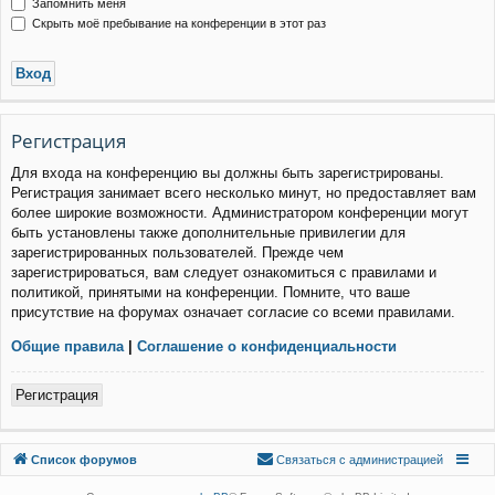
Запомнить меня
Скрыть моё пребывание на конференции в этот раз
Р
е
г
и
с
т
р
а
ц
и
я
Для входа на конференцию вы должны быть зарегистрированы.
Регистрация занимает всего несколько минут, но предоставляет вам
более широкие возможности. Администратором конференции могут
быть установлены также дополнительные привилегии для
зарегистрированных пользователей. Прежде чем
зарегистрироваться, вам следует ознакомиться с правилами и
политикой, принятыми на конференции. Помните, что ваше
присутствие на форумах означает согласие со всеми правилами.
Общие правила
|
Соглашение о конфиденциальности
Р
е
г
и
с
т
р
а
ц
и
я
Связаться с
Список форумов
С
в
я
з
а
т
ь
с
я
с
а
д
м
и
н
и
с
т
р
а
ц
и
е
й
администрацией