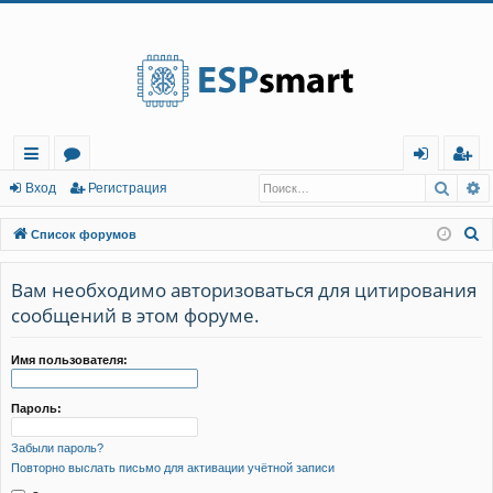
Регистрация
Поис
Р
с
о
хо
е
г
Вход
Р
е
г
и
с
т
р
а
ц
и
я
ы
ру
д
и
с
П
Список форумов
лк
м
т
р
о
и
Вам необходимо авторизоваться для цитирования
и
ы
а
ц
с
сообщений в этом форуме.
и
я
к
Имя пользователя:
Пароль:
Забыли пароль?
Повторно выслать письмо для активации учётной записи