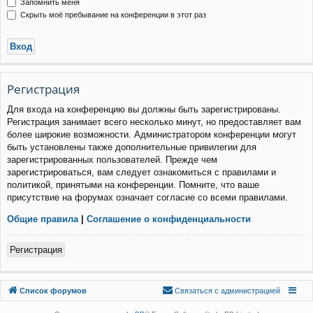
Запомнить меня
Скрыть моё пребывание на конференции в этот раз
Р
е
г
и
с
т
р
а
ц
и
я
Для входа на конференцию вы должны быть зарегистрированы.
Регистрация занимает всего несколько минут, но предоставляет вам
более широкие возможности. Администратором конференции могут
быть установлены также дополнительные привилегии для
зарегистрированных пользователей. Прежде чем
зарегистрироваться, вам следует ознакомиться с правилами и
политикой, принятыми на конференции. Помните, что ваше
присутствие на форумах означает согласие со всеми правилами.
Общие правила
|
Соглашение о конфиденциальности
Р
е
г
и
с
т
р
а
ц
и
я
Связаться с
Список форумов
С
в
я
з
а
т
ь
с
я
с
а
д
м
и
н
и
с
т
р
а
ц
и
е
й
администрацией