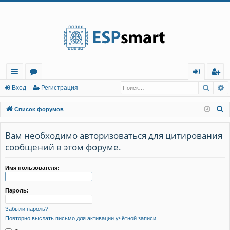
Регистрация
Поис
Р
с
о
хо
е
г
Вход
Р
е
г
и
с
т
р
а
ц
и
я
ы
ру
д
и
с
П
Список форумов
лк
м
т
р
о
и
Вам необходимо авторизоваться для цитирования
и
ы
а
ц
с
сообщений в этом форуме.
и
я
к
Имя пользователя:
Пароль:
Забыли пароль?
Повторно выслать письмо для активации учётной записи