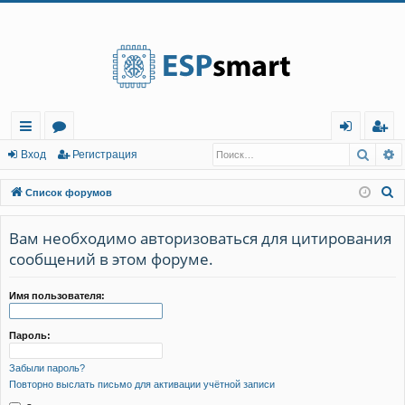
Регистрация
Поис
Р
с
о
хо
е
г
Вход
Р
е
г
и
с
т
р
а
ц
и
я
ы
ру
д
и
с
П
Список форумов
лк
м
т
р
о
и
Вам необходимо авторизоваться для цитирования
и
ы
а
ц
с
сообщений в этом форуме.
и
я
к
Имя пользователя:
Пароль:
Забыли пароль?
Повторно выслать письмо для активации учётной записи