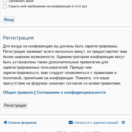
Запомнить меня
Скрыть моё пребывание на конференции в этот раз
Р
е
г
и
с
т
р
а
ц
и
я
Для входа на конференцию вы должны быть зарегистрированы.
Регистрация занимает всего несколько минут, но предоставляет вам
более широкие возможности. Администратором конференции могут
быть установлены также дополнительные привилегии для
зарегистрированных пользователей. Прежде чем
зарегистрироваться, вам следует ознакомиться с правилами и
политикой, принятыми на конференции. Помните, что ваше
присутствие на форумах означает согласие со всеми правилами.
Общие правила
|
Соглашение о конфиденциальности
Р
е
г
и
с
т
р
а
ц
и
я
Связаться с
Список форумов
С
в
я
з
а
т
ь
с
я
с
а
д
м
и
н
и
с
т
р
а
ц
и
е
й
администрацией