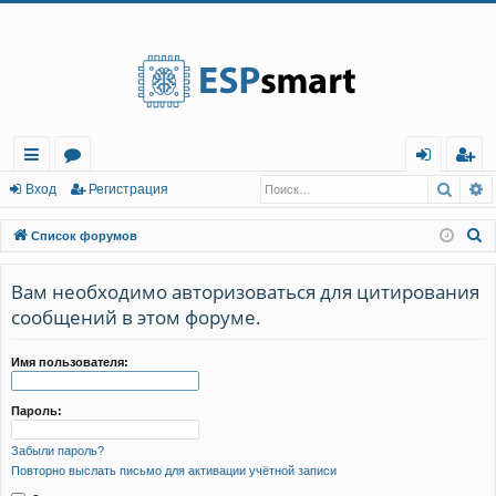
Регистрация
Поис
Р
с
о
хо
е
г
Вход
Р
е
г
и
с
т
р
а
ц
и
я
ы
ру
д
и
с
П
Список форумов
лк
м
т
р
о
и
Вам необходимо авторизоваться для цитирования
и
ы
а
ц
с
сообщений в этом форуме.
и
я
к
Имя пользователя:
Пароль:
Забыли пароль?
Повторно выслать письмо для активации учётной записи