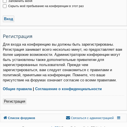
Запомнить меня
Скрыть моё пребывание на конференции в этот раз
Р
е
г
и
с
т
р
а
ц
и
я
Для входа на конференцию вы должны быть зарегистрированы.
Регистрация занимает всего несколько минут, но предоставляет вам
более широкие возможности. Администратором конференции могут
быть установлены также дополнительные привилегии для
зарегистрированных пользователей. Прежде чем
зарегистрироваться, вам следует ознакомиться с правилами и
политикой, принятыми на конференции. Помните, что ваше
присутствие на форумах означает согласие со всеми правилами.
Общие правила
|
Соглашение о конфиденциальности
Р
е
г
и
с
т
р
а
ц
и
я
Связаться с
Список форумов
С
в
я
з
а
т
ь
с
я
с
а
д
м
и
н
и
с
т
р
а
ц
и
е
й
администрацией