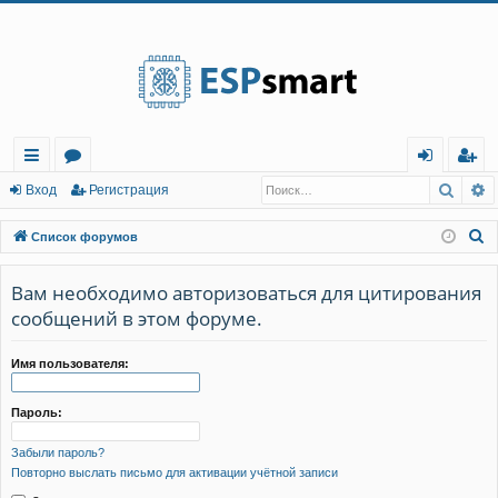
Регистрация
Поис
Р
с
о
хо
е
г
Вход
Р
е
г
и
с
т
р
а
ц
и
я
ы
ру
д
и
с
П
Список форумов
лк
м
т
р
о
и
Вам необходимо авторизоваться для цитирования
и
ы
а
ц
с
сообщений в этом форуме.
и
я
к
Имя пользователя:
Пароль:
Забыли пароль?
Повторно выслать письмо для активации учётной записи