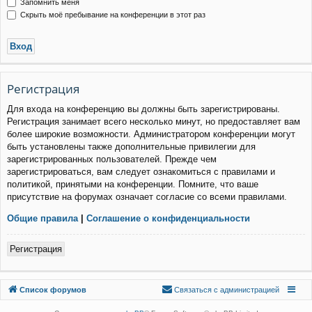
Запомнить меня
Скрыть моё пребывание на конференции в этот раз
Р
е
г
и
с
т
р
а
ц
и
я
Для входа на конференцию вы должны быть зарегистрированы.
Регистрация занимает всего несколько минут, но предоставляет вам
более широкие возможности. Администратором конференции могут
быть установлены также дополнительные привилегии для
зарегистрированных пользователей. Прежде чем
зарегистрироваться, вам следует ознакомиться с правилами и
политикой, принятыми на конференции. Помните, что ваше
присутствие на форумах означает согласие со всеми правилами.
Общие правила
|
Соглашение о конфиденциальности
Р
е
г
и
с
т
р
а
ц
и
я
Связаться с
Список форумов
С
в
я
з
а
т
ь
с
я
с
а
д
м
и
н
и
с
т
р
а
ц
и
е
й
администрацией