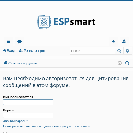
Регистрация
Поис
Р
с
о
хо
е
г
Вход
Р
е
г
и
с
т
р
а
ц
и
я
ы
ру
д
и
с
П
Список форумов
лк
м
т
р
о
и
Вам необходимо авторизоваться для цитирования
и
ы
а
ц
с
сообщений в этом форуме.
и
я
к
Имя пользователя:
Пароль:
Забыли пароль?
Повторно выслать письмо для активации учётной записи