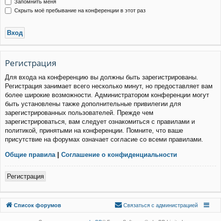
Запомнить меня
Скрыть моё пребывание на конференции в этот раз
Р
е
г
и
с
т
р
а
ц
и
я
Для входа на конференцию вы должны быть зарегистрированы.
Регистрация занимает всего несколько минут, но предоставляет вам
более широкие возможности. Администратором конференции могут
быть установлены также дополнительные привилегии для
зарегистрированных пользователей. Прежде чем
зарегистрироваться, вам следует ознакомиться с правилами и
политикой, принятыми на конференции. Помните, что ваше
присутствие на форумах означает согласие со всеми правилами.
Общие правила
|
Соглашение о конфиденциальности
Р
е
г
и
с
т
р
а
ц
и
я
Связаться с
Список форумов
С
в
я
з
а
т
ь
с
я
с
а
д
м
и
н
и
с
т
р
а
ц
и
е
й
администрацией