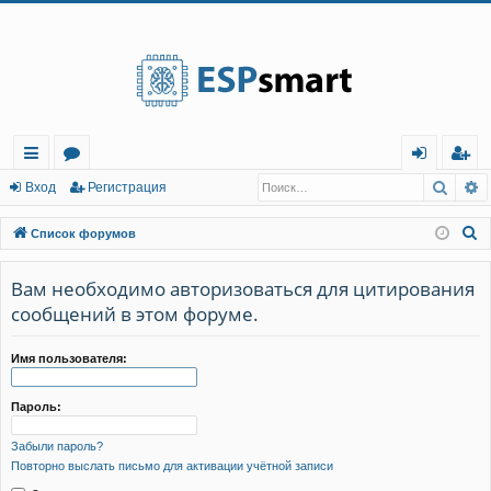
Регистрация
Поис
Р
с
о
хо
е
г
Вход
Р
е
г
и
с
т
р
а
ц
и
я
ы
ру
д
и
с
П
Список форумов
лк
м
т
р
о
и
Вам необходимо авторизоваться для цитирования
и
ы
а
ц
с
сообщений в этом форуме.
и
я
к
Имя пользователя:
Пароль:
Забыли пароль?
Повторно выслать письмо для активации учётной записи