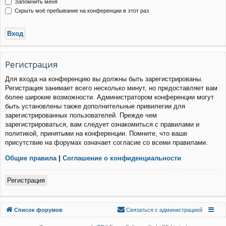
Запомнить меня
Скрыть моё пребывание на конференции в этот раз
Р
е
г
и
с
т
р
а
ц
и
я
Для входа на конференцию вы должны быть зарегистрированы.
Регистрация занимает всего несколько минут, но предоставляет вам
более широкие возможности. Администратором конференции могут
быть установлены также дополнительные привилегии для
зарегистрированных пользователей. Прежде чем
зарегистрироваться, вам следует ознакомиться с правилами и
политикой, принятыми на конференции. Помните, что ваше
присутствие на форумах означает согласие со всеми правилами.
Общие правила
|
Соглашение о конфиденциальности
Р
е
г
и
с
т
р
а
ц
и
я
Связаться с
Список форумов
С
в
я
з
а
т
ь
с
я
с
а
д
м
и
н
и
с
т
р
а
ц
и
е
й
администрацией