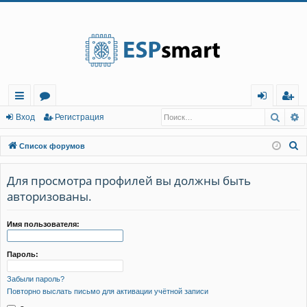
Регистрация
Поис
Р
с
о
хо
е
г
Вход
Р
е
г
и
с
т
р
а
ц
и
я
ы
ру
д
и
с
П
Список форумов
лк
м
т
р
о
и
Для просмотра профилей вы должны быть
и
ы
а
ц
с
авторизованы.
и
я
к
Имя пользователя:
Пароль:
Забыли пароль?
Повторно выслать письмо для активации учётной записи