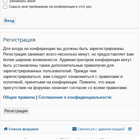
Запомнить меня
Скрыть моё пребывание на конференции в этот раз
Р
е
г
и
с
т
р
а
ц
и
я
Для входа на конференцию вы должны быть зарегистрированы.
Регистрация занимает всего несколько минут, но предоставляет вам
более широкие возможности. Администратором конференции могут
быть установлены также дополнительные привилегии для
зарегистрированных пользователей. Прежде чем
зарегистрироваться, вам следует ознакомиться с правилами и
политикой, принятыми на конференции. Помните, что ваше
присутствие на форумах означает согласие со всеми правилами.
Общие правила
|
Соглашение о конфиденциальности
Р
е
г
и
с
т
р
а
ц
и
я
Связаться с
Список форумов
С
в
я
з
а
т
ь
с
я
с
а
д
м
и
н
и
с
т
р
а
ц
и
е
й
администрацией