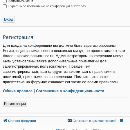
Запомнить меня
Скрыть моё пребывание на конференции в этот раз
Р
е
г
и
с
т
р
а
ц
и
я
Для входа на конференцию вы должны быть зарегистрированы.
Регистрация занимает всего несколько минут, но предоставляет вам
более широкие возможности. Администратором конференции могут
быть установлены также дополнительные привилегии для
зарегистрированных пользователей. Прежде чем
зарегистрироваться, вам следует ознакомиться с правилами и
политикой, принятыми на конференции. Помните, что ваше
присутствие на форумах означает согласие со всеми правилами.
Общие правила
|
Соглашение о конфиденциальности
Р
е
г
и
с
т
р
а
ц
и
я
Связаться с
Список форумов
С
в
я
з
а
т
ь
с
я
с
а
д
м
и
н
и
с
т
р
а
ц
и
е
й
администрацией