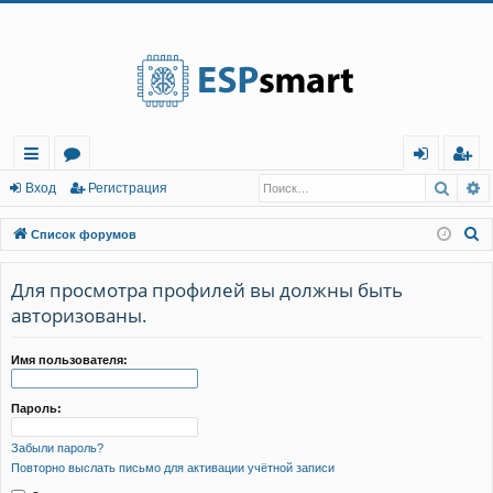
Регистрация
Поис
Р
с
о
хо
е
г
Вход
Р
е
г
и
с
т
р
а
ц
и
я
ы
ру
д
и
с
П
Список форумов
лк
м
т
р
о
и
Для просмотра профилей вы должны быть
и
ы
а
ц
с
авторизованы.
и
я
к
Имя пользователя:
Пароль:
Забыли пароль?
Повторно выслать письмо для активации учётной записи