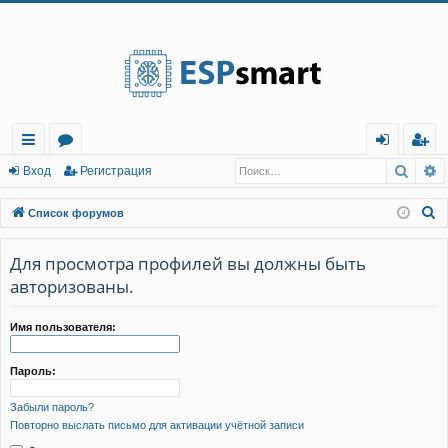
Регистрация
Поис
Р
с
о
хо
е
г
Вход
Р
е
г
и
с
т
р
а
ц
и
я
ы
ру
д
и
с
П
Список форумов
лк
м
т
р
о
и
Для просмотра профилей вы должны быть
и
ы
а
ц
с
авторизованы.
и
я
к
Имя пользователя:
Пароль:
Забыли пароль?
Повторно выслать письмо для активации учётной записи