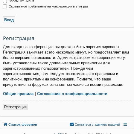
Запомнить меня
Скрыть моё пребывание на конференции в этот раз
Р
е
г
и
с
т
р
а
ц
и
я
Для входа на конференцию вы должны быть зарегистрированы.
Регистрация занимает всего несколько минут, но предоставляет вам
более широкие возможности. Администратором конференции могут
быть установлены также дополнительные привилегии для
зарегистрированных пользователей. Прежде чем
зарегистрироваться, вам следует ознакомиться с правилами и
политикой, принятыми на конференции. Помните, что ваше
присутствие на форумах означает согласие со всеми правилами.
Общие правила
|
Соглашение о конфиденциальности
Р
е
г
и
с
т
р
а
ц
и
я
Связаться с
Список форумов
С
в
я
з
а
т
ь
с
я
с
а
д
м
и
н
и
с
т
р
а
ц
и
е
й
администрацией