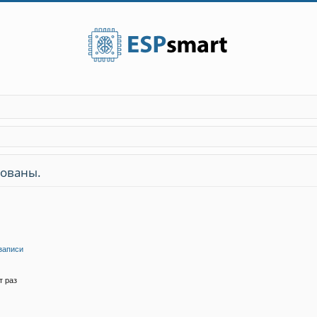
зованы.
записи
т раз