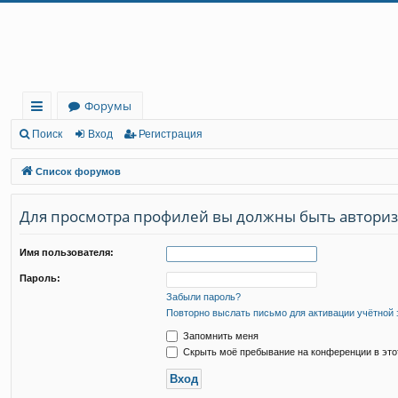
Регистрация
Форумы
с
Поиск
Вход
Р
е
г
и
с
т
р
а
ц
и
я
ы
Список форумов
лк
Для просмотра профилей вы должны быть автори
и
Имя пользователя:
Пароль:
Забыли пароль?
Повторно выслать письмо для активации учётной 
Запомнить меня
Скрыть моё пребывание на конференции в это