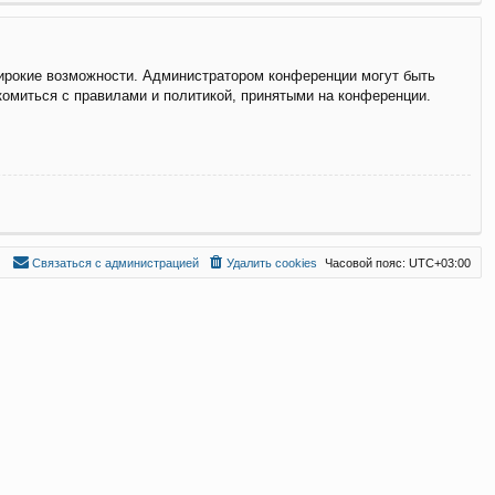
широкие возможности. Администратором конференции могут быть
комиться с правилами и политикой, принятыми на конференции.
С
в
я
з
а
т
ь
с
я
с
а
д
м
и
н
и
с
т
р
а
ц
и
е
й
Удалить cookies
Часовой пояс:
UTC+03:00