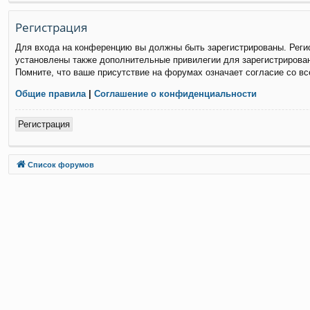
Р
е
г
и
с
т
р
а
ц
и
я
Для входа на конференцию вы должны быть зарегистрированы. Регис
установлены также дополнительные привилегии для зарегистрирован
Помните, что ваше присутствие на форумах означает согласие со в
Общие правила
|
Соглашение о конфиденциальности
Р
е
г
и
с
т
р
а
ц
и
я
Связаться с
Список форумов
администрацией