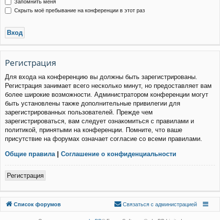
Запомнить меня
Скрыть моё пребывание на конференции в этот раз
Р
е
г
и
с
т
р
а
ц
и
я
Для входа на конференцию вы должны быть зарегистрированы.
Регистрация занимает всего несколько минут, но предоставляет вам
более широкие возможности. Администратором конференции могут
быть установлены также дополнительные привилегии для
зарегистрированных пользователей. Прежде чем
зарегистрироваться, вам следует ознакомиться с правилами и
политикой, принятыми на конференции. Помните, что ваше
присутствие на форумах означает согласие со всеми правилами.
Общие правила
|
Соглашение о конфиденциальности
Р
е
г
и
с
т
р
а
ц
и
я
Связаться с
Список форумов
С
в
я
з
а
т
ь
с
я
с
а
д
м
и
н
и
с
т
р
а
ц
и
е
й
администрацией