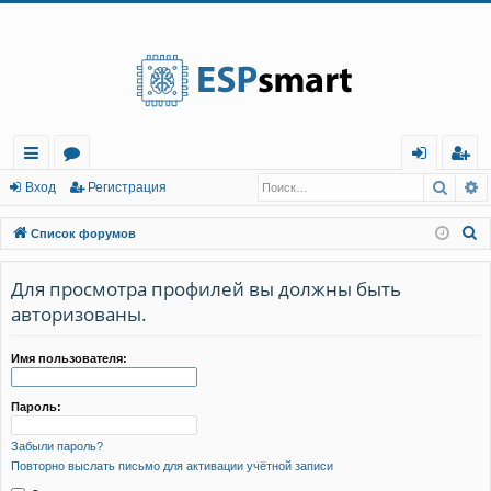
Регистрация
Поис
Р
с
о
хо
е
г
Вход
Р
е
г
и
с
т
р
а
ц
и
я
ы
ру
д
и
с
П
Список форумов
лк
м
т
р
о
и
Для просмотра профилей вы должны быть
и
ы
а
ц
с
авторизованы.
и
я
к
Имя пользователя:
Пароль:
Забыли пароль?
Повторно выслать письмо для активации учётной записи