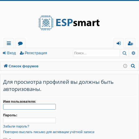
Регистрация
Поис
Р
с
о
хо
е
г
Вход
Р
е
г
и
с
т
р
а
ц
и
я
ы
ру
д
и
с
П
Список форумов
лк
м
т
р
о
и
Для просмотра профилей вы должны быть
и
ы
а
ц
с
авторизованы.
и
я
к
Имя пользователя:
Пароль:
Забыли пароль?
Повторно выслать письмо для активации учётной записи