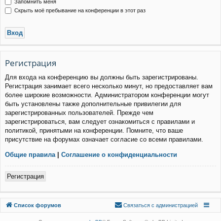
Запомнить меня
Скрыть моё пребывание на конференции в этот раз
Р
е
г
и
с
т
р
а
ц
и
я
Для входа на конференцию вы должны быть зарегистрированы.
Регистрация занимает всего несколько минут, но предоставляет вам
более широкие возможности. Администратором конференции могут
быть установлены также дополнительные привилегии для
зарегистрированных пользователей. Прежде чем
зарегистрироваться, вам следует ознакомиться с правилами и
политикой, принятыми на конференции. Помните, что ваше
присутствие на форумах означает согласие со всеми правилами.
Общие правила
|
Соглашение о конфиденциальности
Р
е
г
и
с
т
р
а
ц
и
я
Связаться с
Список форумов
С
в
я
з
а
т
ь
с
я
с
а
д
м
и
н
и
с
т
р
а
ц
и
е
й
администрацией