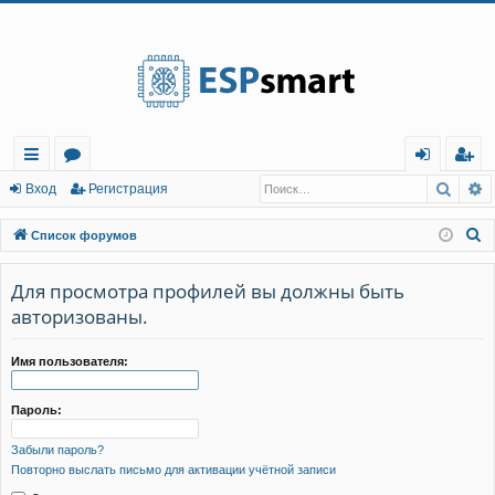
Регистрация
Поис
Р
с
о
хо
е
г
Вход
Р
е
г
и
с
т
р
а
ц
и
я
ы
ру
д
и
с
П
Список форумов
лк
м
т
р
о
и
Для просмотра профилей вы должны быть
и
ы
а
ц
с
авторизованы.
и
я
к
Имя пользователя:
Пароль:
Забыли пароль?
Повторно выслать письмо для активации учётной записи