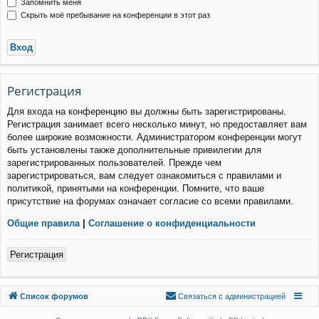
Запомнить меня
Скрыть моё пребывание на конференции в этот раз
Р
е
г
и
с
т
р
а
ц
и
я
Для входа на конференцию вы должны быть зарегистрированы.
Регистрация занимает всего несколько минут, но предоставляет вам
более широкие возможности. Администратором конференции могут
быть установлены также дополнительные привилегии для
зарегистрированных пользователей. Прежде чем
зарегистрироваться, вам следует ознакомиться с правилами и
политикой, принятыми на конференции. Помните, что ваше
присутствие на форумах означает согласие со всеми правилами.
Общие правила
|
Соглашение о конфиденциальности
Р
е
г
и
с
т
р
а
ц
и
я
Связаться с
Список форумов
С
в
я
з
а
т
ь
с
я
с
а
д
м
и
н
и
с
т
р
а
ц
и
е
й
администрацией