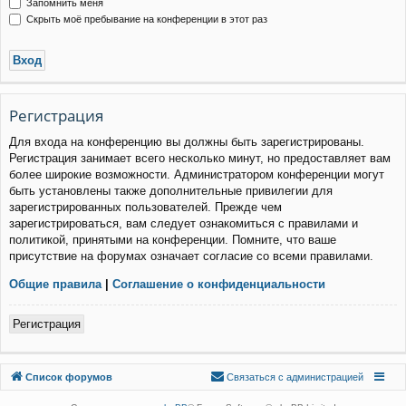
Запомнить меня
Скрыть моё пребывание на конференции в этот раз
Р
е
г
и
с
т
р
а
ц
и
я
Для входа на конференцию вы должны быть зарегистрированы.
Регистрация занимает всего несколько минут, но предоставляет вам
более широкие возможности. Администратором конференции могут
быть установлены также дополнительные привилегии для
зарегистрированных пользователей. Прежде чем
зарегистрироваться, вам следует ознакомиться с правилами и
политикой, принятыми на конференции. Помните, что ваше
присутствие на форумах означает согласие со всеми правилами.
Общие правила
|
Соглашение о конфиденциальности
Р
е
г
и
с
т
р
а
ц
и
я
Связаться с
Список форумов
С
в
я
з
а
т
ь
с
я
с
а
д
м
и
н
и
с
т
р
а
ц
и
е
й
администрацией