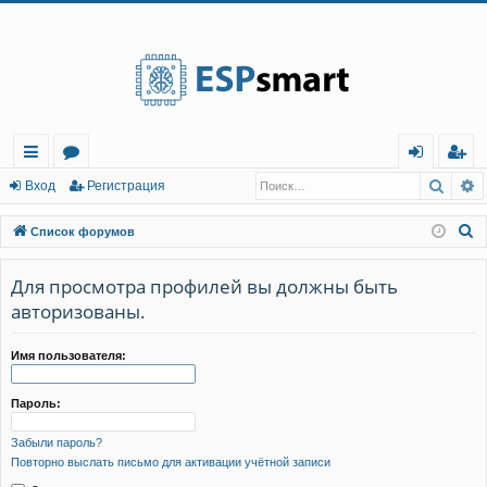
Регистрация
Поис
Р
с
о
хо
е
г
Вход
Р
е
г
и
с
т
р
а
ц
и
я
ы
ру
д
и
с
П
Список форумов
лк
м
т
р
о
и
Для просмотра профилей вы должны быть
и
ы
а
ц
с
авторизованы.
и
я
к
Имя пользователя:
Пароль:
Забыли пароль?
Повторно выслать письмо для активации учётной записи