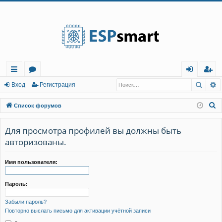
Регистрация
Поис
Р
с
о
хо
е
г
Вход
Р
е
г
и
с
т
р
а
ц
и
я
ы
ру
д
и
с
П
Список форумов
лк
м
т
р
о
и
Для просмотра профилей вы должны быть
и
ы
а
ц
с
авторизованы.
и
я
к
Имя пользователя:
Пароль:
Забыли пароль?
Повторно выслать письмо для активации учётной записи