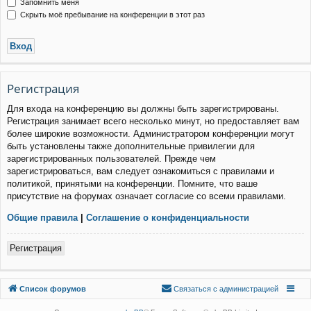
Запомнить меня
Скрыть моё пребывание на конференции в этот раз
Р
е
г
и
с
т
р
а
ц
и
я
Для входа на конференцию вы должны быть зарегистрированы.
Регистрация занимает всего несколько минут, но предоставляет вам
более широкие возможности. Администратором конференции могут
быть установлены также дополнительные привилегии для
зарегистрированных пользователей. Прежде чем
зарегистрироваться, вам следует ознакомиться с правилами и
политикой, принятыми на конференции. Помните, что ваше
присутствие на форумах означает согласие со всеми правилами.
Общие правила
|
Соглашение о конфиденциальности
Р
е
г
и
с
т
р
а
ц
и
я
Связаться с
Список форумов
С
в
я
з
а
т
ь
с
я
с
а
д
м
и
н
и
с
т
р
а
ц
и
е
й
администрацией