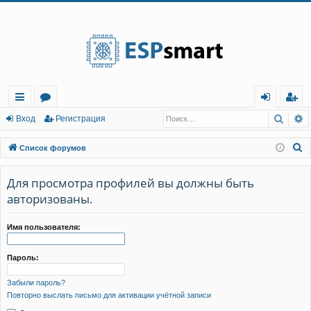
Регистрация
Поис
Р
с
о
хо
е
г
Вход
Р
е
г
и
с
т
р
а
ц
и
я
ы
ру
д
и
с
П
Список форумов
лк
м
т
р
о
и
Для просмотра профилей вы должны быть
и
ы
а
ц
с
авторизованы.
и
я
к
Имя пользователя:
Пароль:
Забыли пароль?
Повторно выслать письмо для активации учётной записи