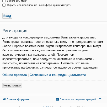
Запомнить меня
Скрыть моё пребывание на конференции в этот раз
Р
е
г
и
с
т
р
а
ц
и
я
Для входа на конференцию вы должны быть зарегистрированы.
Регистрация занимает всего несколько минут, но предоставляет вам
более широкие возможности. Администратором конференции могут
быть установлены также дополнительные привилегии для
зарегистрированных пользователей. Прежде чем
зарегистрироваться, вам следует ознакомиться с правилами и
политикой, принятыми на конференции. Помните, что ваше
присутствие на форумах означает согласие со всеми правилами.
Общие правила
|
Соглашение о конфиденциальности
Р
е
г
и
с
т
р
а
ц
и
я
Связаться с
Список форумов
С
в
я
з
а
т
ь
с
я
с
а
д
м
и
н
и
с
т
р
а
ц
и
е
й
администрацией