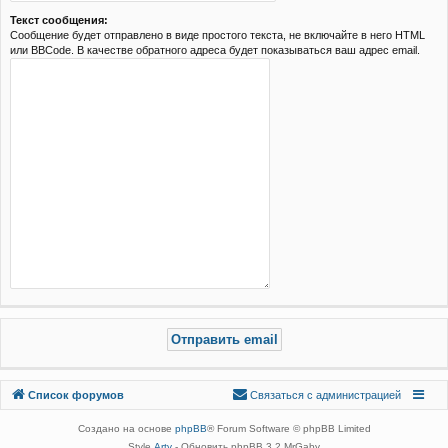
Текст сообщения:
Сообщение будет отправлено в виде простого текста, не включайте в него HTML
или BBCode. В качестве обратного адреса будет показываться ваш адрес email.
Связаться с
Список форумов
С
в
я
з
а
т
ь
с
я
с
а
д
м
и
н
и
с
т
р
а
ц
и
е
й
администрацией
Создано на основе
phpBB
® Forum Software © phpBB Limited
Style
Arty
- Обновить phpBB 3.2 MrGaby