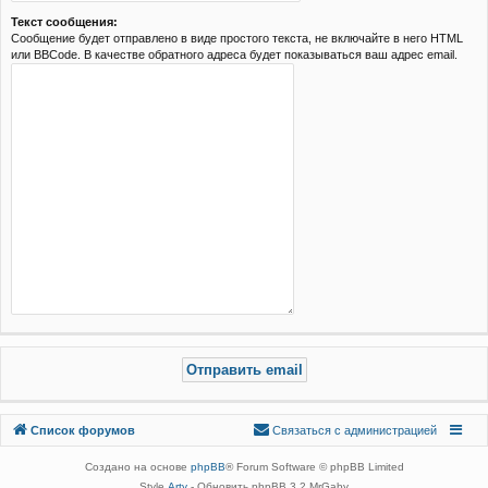
Текст сообщения:
Сообщение будет отправлено в виде простого текста, не включайте в него HTML
или BBCode. В качестве обратного адреса будет показываться ваш адрес email.
Связаться с
Список форумов
С
в
я
з
а
т
ь
с
я
с
а
д
м
и
н
и
с
т
р
а
ц
и
е
й
администрацией
Создано на основе
phpBB
® Forum Software © phpBB Limited
Style
Arty
- Обновить phpBB 3.2 MrGaby