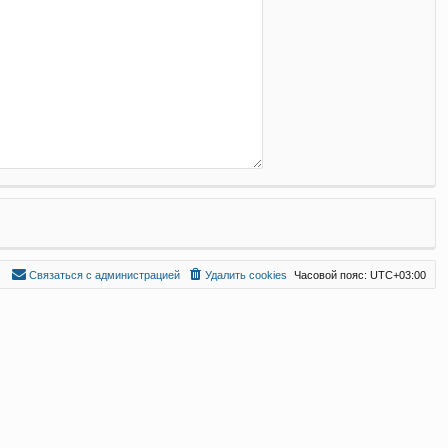
С
в
я
з
а
т
ь
с
я
с
а
д
м
и
н
и
с
т
р
а
ц
и
е
й
Удалить cookies
Часовой пояс:
UTC+03:00