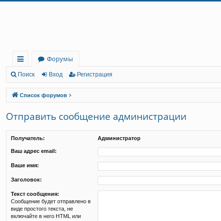
Регистрация
Форумы
с
Поиск
Вход
Р
е
г
и
с
т
р
а
ц
и
я
ы
Список форумов
лк
Отправить сообщение администрации
и
Получатель:
Администратор
Ваш адрес email:
Ваше имя:
Заголовок:
Текст сообщения:
Сообщение будет отправлено в
виде простого текста, не
включайте в него HTML или