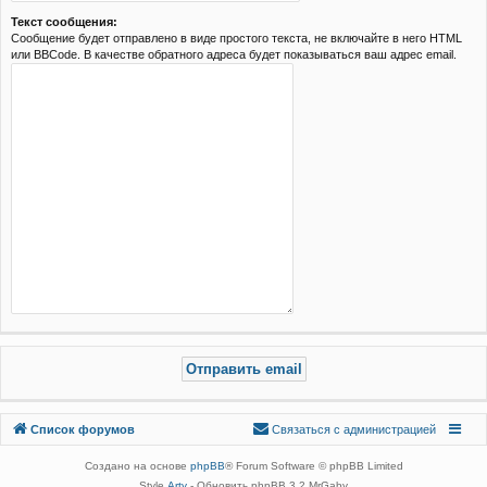
Текст сообщения:
Сообщение будет отправлено в виде простого текста, не включайте в него HTML
или BBCode. В качестве обратного адреса будет показываться ваш адрес email.
Связаться с
Список форумов
С
в
я
з
а
т
ь
с
я
с
а
д
м
и
н
и
с
т
р
а
ц
и
е
й
администрацией
Создано на основе
phpBB
® Forum Software © phpBB Limited
Style
Arty
- Обновить phpBB 3.2 MrGaby