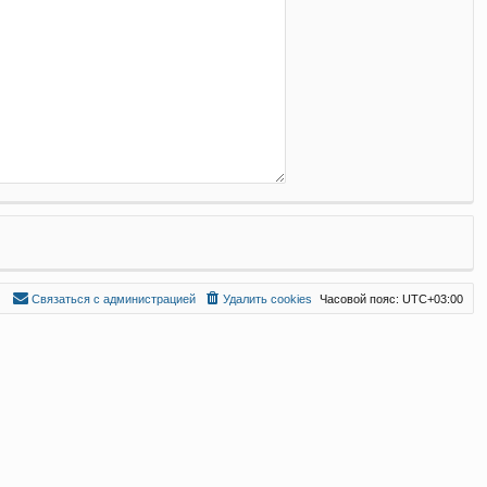
С
в
я
з
а
т
ь
с
я
с
а
д
м
и
н
и
с
т
р
а
ц
и
е
й
Удалить cookies
Часовой пояс:
UTC+03:00