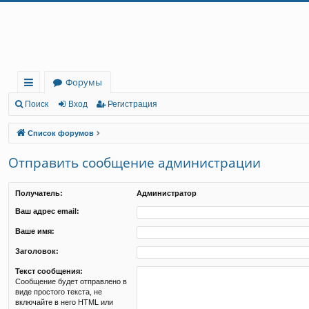
Регистрация
Форумы
с
Поиск
Вход
Р
е
г
и
с
т
р
а
ц
и
я
ы
Список форумов
лк
Отправить сообщение администрации
и
Получатель:
Администратор
Ваш адрес email:
Ваше имя:
Заголовок:
Текст сообщения:
Сообщение будет отправлено в
виде простого текста, не
включайте в него HTML или