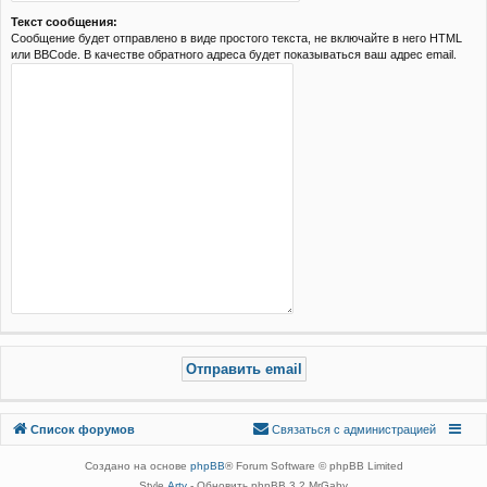
Текст сообщения:
Сообщение будет отправлено в виде простого текста, не включайте в него HTML
или BBCode. В качестве обратного адреса будет показываться ваш адрес email.
Связаться с
Список форумов
С
в
я
з
а
т
ь
с
я
с
а
д
м
и
н
и
с
т
р
а
ц
и
е
й
администрацией
Создано на основе
phpBB
® Forum Software © phpBB Limited
Style
Arty
- Обновить phpBB 3.2 MrGaby