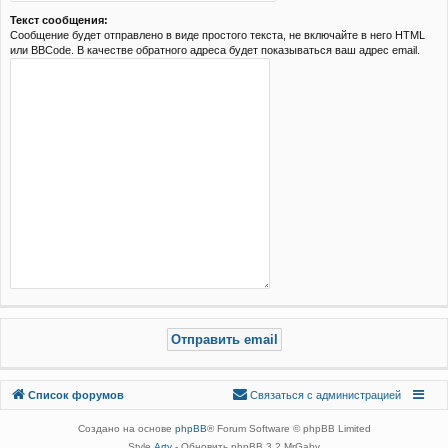
Текст сообщения:
Сообщение будет отправлено в виде простого текста, не включайте в него HTML
или BBCode. В качестве обратного адреса будет показываться ваш адрес email.
Связаться с
Список форумов
С
в
я
з
а
т
ь
с
я
с
а
д
м
и
н
и
с
т
р
а
ц
и
е
й
администрацией
Создано на основе
phpBB
® Forum Software © phpBB Limited
Style
Arty
- Обновить phpBB 3.2 MrGaby