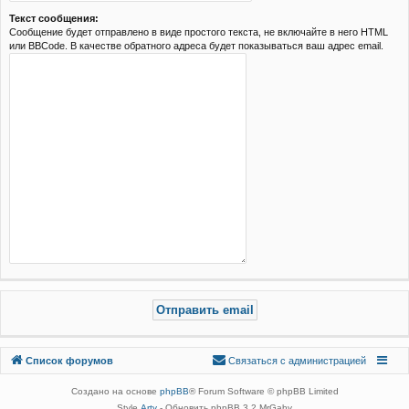
Текст сообщения:
Сообщение будет отправлено в виде простого текста, не включайте в него HTML
или BBCode. В качестве обратного адреса будет показываться ваш адрес email.
Связаться с
Список форумов
С
в
я
з
а
т
ь
с
я
с
а
д
м
и
н
и
с
т
р
а
ц
и
е
й
администрацией
Создано на основе
phpBB
® Forum Software © phpBB Limited
Style
Arty
- Обновить phpBB 3.2 MrGaby