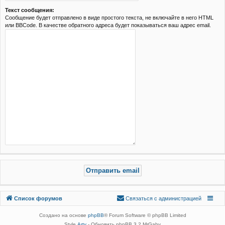
Текст сообщения:
Сообщение будет отправлено в виде простого текста, не включайте в него HTML
или BBCode. В качестве обратного адреса будет показываться ваш адрес email.
Связаться с
Список форумов
С
в
я
з
а
т
ь
с
я
с
а
д
м
и
н
и
с
т
р
а
ц
и
е
й
администрацией
Создано на основе
phpBB
® Forum Software © phpBB Limited
Style
Arty
- Обновить phpBB 3.2 MrGaby