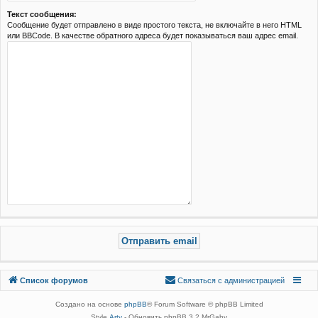
Текст сообщения:
Сообщение будет отправлено в виде простого текста, не включайте в него HTML
или BBCode. В качестве обратного адреса будет показываться ваш адрес email.
Связаться с
Список форумов
С
в
я
з
а
т
ь
с
я
с
а
д
м
и
н
и
с
т
р
а
ц
и
е
й
администрацией
Создано на основе
phpBB
® Forum Software © phpBB Limited
Style
Arty
- Обновить phpBB 3.2 MrGaby