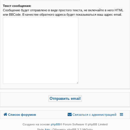
Текст сообщения:
Сообщение будет отправлено в виде простого текста, не включайте в него HTML
или BBCode. В качестве обратного адреса будет показываться ваш адрес email.
Связаться с
Список форумов
С
в
я
з
а
т
ь
с
я
с
а
д
м
и
н
и
с
т
р
а
ц
и
е
й
администрацией
Создано на основе
phpBB
® Forum Software © phpBB Limited
Style
Arty
- Обновить phpBB 3.2 MrGaby