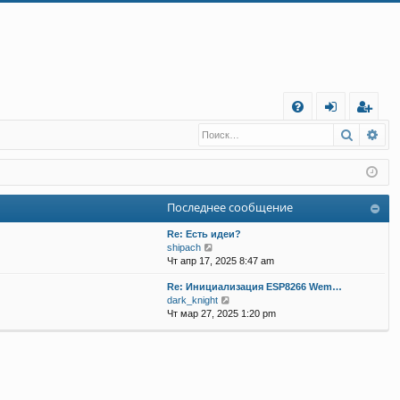
С
Поиск
Ра
FA
хо
е
г
Q
д
и
с
т
р
Последнее сообщение
а
ц
Re: Есть идеи?
и
я
П
shipach
е
Чт апр 17, 2025 8:47 am
р
Re: Инициализация ESP8266 Wem…
е
П
dark_knight
й
е
Чт мар 27, 2025 1:20 pm
т
р
и
е
к
й
п
т
о
и
с
к
л