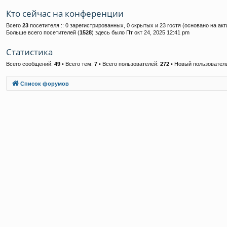
Кто сейчас на конференции
Всего
23
посетителя :: 0 зарегистрированных, 0 скрытых и 23 гостя (основано на ак
Больше всего посетителей (
1528
) здесь было Пт окт 24, 2025 12:41 pm
Статистика
Всего сообщений:
49
• Всего тем:
7
• Всего пользователей:
272
• Новый пользовател
Связаться с
Список форумов
администрацией