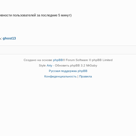
тивности пользователей за последние 5 минут)
ь:
ghost13
Создано на основе
phpBB
® Forum Software © phpBB Limited
Style
Arty
- Обновить phpBB 3.2 MrGaby
Русская поддержка phpBB
Конфиденциальность
|
Правила