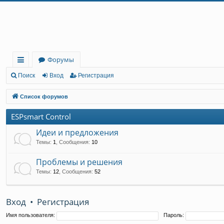
Регистрация
Форумы
с
Поиск
Вход
Р
е
г
и
с
т
р
а
ц
и
я
ы
Список форумов
лк
ESPsmart Control
и
Идеи и предложения
Темы
:
1
,
Сообщения
:
10
Проблемы и решения
Темы
:
12
,
Сообщения
:
52
Вход
•
Р
е
г
и
с
т
р
а
ц
и
я
Имя пользователя:
Пароль: