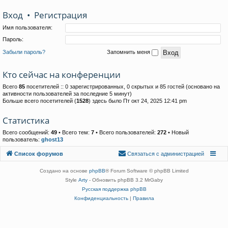
Вход
•
Р
е
г
и
с
т
р
а
ц
и
я
Имя пользователя:
Пароль:
Забыли пароль?
Запомнить меня
Кто сейчас на конференции
Всего
85
посетителей :: 0 зарегистрированных, 0 скрытых и 85 гостей (основано на
активности пользователей за последние 5 минут)
Больше всего посетителей (
1528
) здесь было Пт окт 24, 2025 12:41 pm
Статистика
Всего сообщений:
49
• Всего тем:
7
• Всего пользователей:
272
• Новый
пользователь:
ghost13
Связаться с
Список форумов
С
в
я
з
а
т
ь
с
я
с
а
д
м
и
н
и
с
т
р
а
ц
и
е
й
администрацией
Создано на основе
phpBB
® Forum Software © phpBB Limited
Style
Arty
- Обновить phpBB 3.2 MrGaby
Русская поддержка phpBB
Конфиденциальность
|
Правила