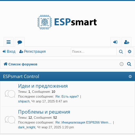
Регистрация
Поис
Р
с
о
хо
е
г
Вход
Р
е
г
и
с
т
р
а
ц
и
я
ы
ру
д
и
с
П
Список форумов
лк
м
т
р
о
ESPsmart Control
и
и
ы
а
ц
с
Идеи и предложения
и
я
к
Темы
:
1
,
Сообщения
:
10
Последнее сообщение:
Re: Есть идеи?
shipach
, Чт апр 17, 2025 8:47 am
Проблемы и решения
Темы
:
12
,
Сообщения
:
52
Последнее сообщение:
Re: Инициализация ESP8266 Wem…
dark_knight
, Чт мар 27, 2025 1:20 pm