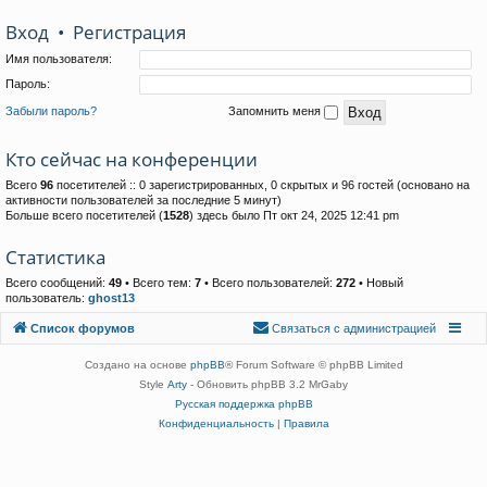
Вход
•
Р
е
г
и
с
т
р
а
ц
и
я
Имя пользователя:
Пароль:
Забыли пароль?
Запомнить меня
Кто сейчас на конференции
Всего
96
посетителей :: 0 зарегистрированных, 0 скрытых и 96 гостей (основано на
активности пользователей за последние 5 минут)
Больше всего посетителей (
1528
) здесь было Пт окт 24, 2025 12:41 pm
Статистика
Всего сообщений:
49
• Всего тем:
7
• Всего пользователей:
272
• Новый
пользователь:
ghost13
Связаться с
Список форумов
С
в
я
з
а
т
ь
с
я
с
а
д
м
и
н
и
с
т
р
а
ц
и
е
й
администрацией
Создано на основе
phpBB
® Forum Software © phpBB Limited
Style
Arty
- Обновить phpBB 3.2 MrGaby
Русская поддержка phpBB
Конфиденциальность
|
Правила