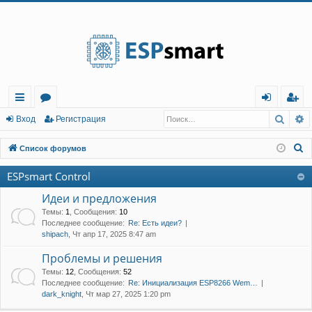
Регистрация
Поис
Р
с
о
хо
е
г
Вход
Р
е
г
и
с
т
р
а
ц
и
я
ы
ру
д
и
с
П
Список форумов
лк
м
т
р
о
ESPsmart Control
и
и
ы
а
ц
с
Идеи и предложения
и
я
к
Темы
:
1
,
Сообщения
:
10
Последнее сообщение:
Re: Есть идеи?
shipach
, Чт апр 17, 2025 8:47 am
Проблемы и решения
Темы
:
12
,
Сообщения
:
52
Последнее сообщение:
Re: Инициализация ESP8266 Wem…
dark_knight
, Чт мар 27, 2025 1:20 pm