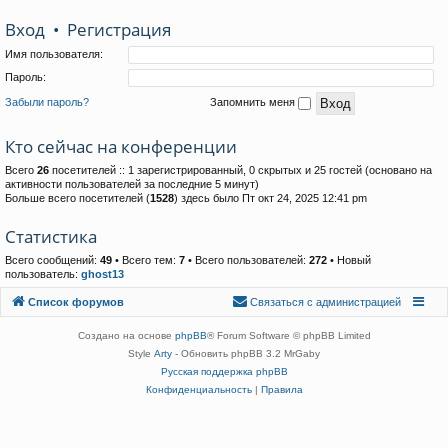
Вход
•
Р
е
г
и
с
т
р
а
ц
и
я
Имя пользователя:
Пароль:
Забыли пароль?
Запомнить меня
Кто сейчас на конференции
Всего
26
посетителей :: 1 зарегистрированный, 0 скрытых и 25 гостей (основано на
активности пользователей за последние 5 минут)
Больше всего посетителей (
1528
) здесь было Пт окт 24, 2025 12:41 pm
Статистика
Всего сообщений:
49
• Всего тем:
7
• Всего пользователей:
272
• Новый
пользователь:
ghost13
Связаться с
Список форумов
С
в
я
з
а
т
ь
с
я
с
а
д
м
и
н
и
с
т
р
а
ц
и
е
й
администрацией
Создано на основе
phpBB
® Forum Software © phpBB Limited
Style
Arty
- Обновить phpBB 3.2 MrGaby
Русская поддержка phpBB
Конфиденциальность
|
Правила