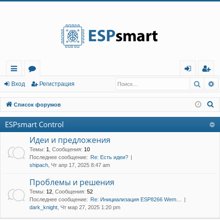
Регистрация
Поис
Р
с
о
хо
е
г
Вход
Р
е
г
и
с
т
р
а
ц
и
я
ы
ру
д
и
с
П
Список форумов
лк
м
т
р
о
ESPsmart Control
и
и
ы
а
ц
с
Идеи и предложения
и
я
к
Темы
:
1
,
Сообщения
:
10
Последнее сообщение:
Re: Есть идеи?
shipach
, Чт апр 17, 2025 8:47 am
Проблемы и решения
Темы
:
12
,
Сообщения
:
52
Последнее сообщение:
Re: Инициализация ESP8266 Wem…
dark_knight
, Чт мар 27, 2025 1:20 pm