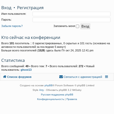
Вход
•
Р
е
г
и
с
т
р
а
ц
и
я
Имя пользователя:
Пароль:
Забыли пароль?
Запомнить меня
Кто сейчас на конференции
Всего
101
посетитель :: 0 зарегистрированных, 0 скрытых и 101 гость (основано на
активности пользователей за последние 5 минут)
Больше всего посетителей (
1528
) здесь было Пт окт 24, 2025 12:41 pm
Статистика
Всего сообщений:
49
• Всего тем:
7
• Всего пользователей:
272
• Новый
пользователь:
ghost13
Связаться с
Список форумов
С
в
я
з
а
т
ь
с
я
с
а
д
м
и
н
и
с
т
р
а
ц
и
е
й
администрацией
Создано на основе
phpBB
® Forum Software © phpBB Limited
Style
Arty
- Обновить phpBB 3.2 MrGaby
Русская поддержка phpBB
Конфиденциальность
|
Правила