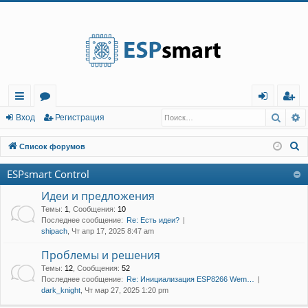
Регистрация
Поис
Р
с
о
хо
е
г
Вход
Р
е
г
и
с
т
р
а
ц
и
я
ы
ру
д
и
с
П
Список форумов
лк
м
т
р
о
ESPsmart Control
и
и
ы
а
ц
с
Идеи и предложения
и
я
к
Темы
:
1
,
Сообщения
:
10
Последнее сообщение:
Re: Есть идеи?
shipach
, Чт апр 17, 2025 8:47 am
Проблемы и решения
Темы
:
12
,
Сообщения
:
52
Последнее сообщение:
Re: Инициализация ESP8266 Wem…
dark_knight
, Чт мар 27, 2025 1:20 pm