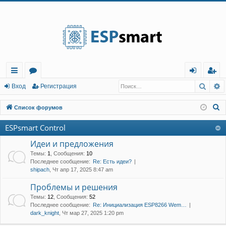
Регистрация
Поис
Р
с
о
хо
е
г
Вход
Р
е
г
и
с
т
р
а
ц
и
я
ы
ру
д
и
с
П
Список форумов
лк
м
т
р
о
ESPsmart Control
и
и
ы
а
ц
с
Идеи и предложения
и
я
к
Темы
:
1
,
Сообщения
:
10
Последнее сообщение:
Re: Есть идеи?
shipach
, Чт апр 17, 2025 8:47 am
Проблемы и решения
Темы
:
12
,
Сообщения
:
52
Последнее сообщение:
Re: Инициализация ESP8266 Wem…
dark_knight
, Чт мар 27, 2025 1:20 pm