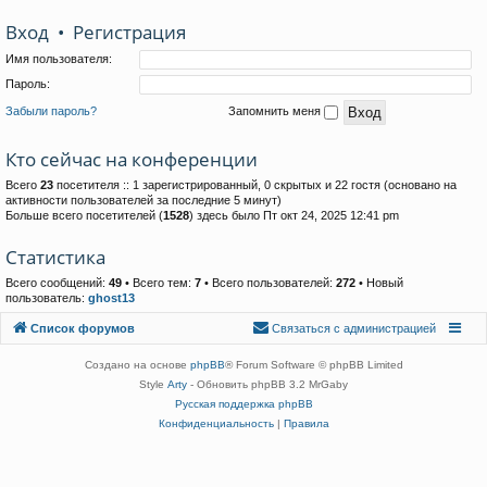
Вход
•
Р
е
г
и
с
т
р
а
ц
и
я
Имя пользователя:
Пароль:
Забыли пароль?
Запомнить меня
Кто сейчас на конференции
Всего
23
посетителя :: 1 зарегистрированный, 0 скрытых и 22 гостя (основано на
активности пользователей за последние 5 минут)
Больше всего посетителей (
1528
) здесь было Пт окт 24, 2025 12:41 pm
Статистика
Всего сообщений:
49
• Всего тем:
7
• Всего пользователей:
272
• Новый
пользователь:
ghost13
Связаться с
Список форумов
С
в
я
з
а
т
ь
с
я
с
а
д
м
и
н
и
с
т
р
а
ц
и
е
й
администрацией
Создано на основе
phpBB
® Forum Software © phpBB Limited
Style
Arty
- Обновить phpBB 3.2 MrGaby
Русская поддержка phpBB
Конфиденциальность
|
Правила