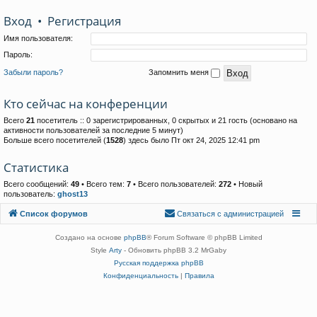
Вход
•
Р
е
г
и
с
т
р
а
ц
и
я
Имя пользователя:
Пароль:
Забыли пароль?
Запомнить меня
Кто сейчас на конференции
Всего
21
посетитель :: 0 зарегистрированных, 0 скрытых и 21 гость (основано на
активности пользователей за последние 5 минут)
Больше всего посетителей (
1528
) здесь было Пт окт 24, 2025 12:41 pm
Статистика
Всего сообщений:
49
• Всего тем:
7
• Всего пользователей:
272
• Новый
пользователь:
ghost13
Связаться с
Список форумов
С
в
я
з
а
т
ь
с
я
с
а
д
м
и
н
и
с
т
р
а
ц
и
е
й
администрацией
Создано на основе
phpBB
® Forum Software © phpBB Limited
Style
Arty
- Обновить phpBB 3.2 MrGaby
Русская поддержка phpBB
Конфиденциальность
|
Правила