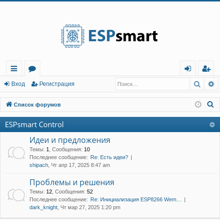
Регистрация
Поис
Р
с
о
хо
е
г
Вход
Р
е
г
и
с
т
р
а
ц
и
я
ы
ру
д
и
с
П
Список форумов
лк
м
т
р
о
ESPsmart Control
и
и
ы
а
ц
с
Идеи и предложения
и
я
к
Темы
:
1
,
Сообщения
:
10
Последнее сообщение:
Re: Есть идеи?
shipach
, Чт апр 17, 2025 8:47 am
Проблемы и решения
Темы
:
12
,
Сообщения
:
52
Последнее сообщение:
Re: Инициализация ESP8266 Wem…
dark_knight
, Чт мар 27, 2025 1:20 pm