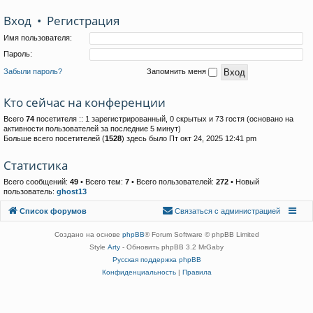
Вход
•
Р
е
г
и
с
т
р
а
ц
и
я
Имя пользователя:
Пароль:
Забыли пароль?
Запомнить меня
Кто сейчас на конференции
Всего
74
посетителя :: 1 зарегистрированный, 0 скрытых и 73 гостя (основано на
активности пользователей за последние 5 минут)
Больше всего посетителей (
1528
) здесь было Пт окт 24, 2025 12:41 pm
Статистика
Всего сообщений:
49
• Всего тем:
7
• Всего пользователей:
272
• Новый
пользователь:
ghost13
Связаться с
Список форумов
С
в
я
з
а
т
ь
с
я
с
а
д
м
и
н
и
с
т
р
а
ц
и
е
й
администрацией
Создано на основе
phpBB
® Forum Software © phpBB Limited
Style
Arty
- Обновить phpBB 3.2 MrGaby
Русская поддержка phpBB
Конфиденциальность
|
Правила