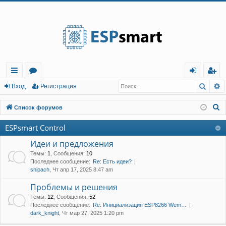
Регистрация
Поис
Р
с
о
хо
е
г
Вход
Р
е
г
и
с
т
р
а
ц
и
я
ы
ру
д
и
с
П
Список форумов
лк
м
т
р
о
ESPsmart Control
и
и
ы
а
ц
с
Идеи и предложения
и
я
к
Темы
:
1
,
Сообщения
:
10
Последнее сообщение:
Re: Есть идеи?
shipach
, Чт апр 17, 2025 8:47 am
Проблемы и решения
Темы
:
12
,
Сообщения
:
52
Последнее сообщение:
Re: Инициализация ESP8266 Wem…
dark_knight
, Чт мар 27, 2025 1:20 pm