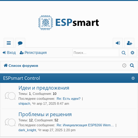
Регистрация
Поис
Р
с
о
хо
е
г
Вход
Р
е
г
и
с
т
р
а
ц
и
я
ы
ру
д
и
с
П
Список форумов
лк
м
т
р
о
ESPsmart Control
и
и
ы
а
ц
с
Идеи и предложения
и
я
к
Темы
:
1
,
Сообщения
:
10
Последнее сообщение:
Re: Есть идеи?
shipach
, Чт апр 17, 2025 8:47 am
Проблемы и решения
Темы
:
12
,
Сообщения
:
52
Последнее сообщение:
Re: Инициализация ESP8266 Wem…
dark_knight
, Чт мар 27, 2025 1:20 pm