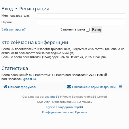
Вход
•
Р
е
г
и
с
т
р
а
ц
и
я
Имя пользователя:
Пароль:
Забыли пароль?
Запомнить меня
Кто сейчас на конференции
Всего
95
посетителей :: 0 зарегистрированных, 0 скрытых и 95 гостей (основано на
активности пользователей за последние 5 минут)
Больше всего посетителей (
1528
) здесь было Пт окт 24, 2025 12:41 pm
Статистика
Всего сообщений:
49
• Всего тем:
7
• Всего пользователей:
272
• Новый
пользователь:
ghost13
Связаться с
Список форумов
С
в
я
з
а
т
ь
с
я
с
а
д
м
и
н
и
с
т
р
а
ц
и
е
й
администрацией
Создано на основе
phpBB
® Forum Software © phpBB Limited
Style
Arty
- Обновить phpBB 3.2 MrGaby
Русская поддержка phpBB
Конфиденциальность
|
Правила